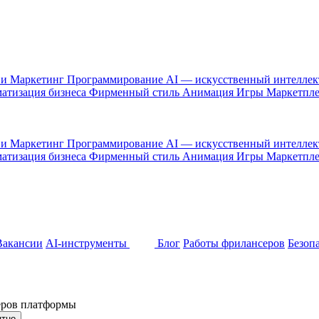
 и Маркетинг
Программирование
AI — искусственный интелле
атизация бизнеса
Фирменный стиль
Анимация
Игры
Маркетпл
 и Маркетинг
Программирование
AI — искусственный интелле
атизация бизнеса
Фирменный стиль
Анимация
Игры
Маркетпл
Вакансии
AI-инструменты
Блог
Работы фрилансеров
Безоп
неров платформы
ятно