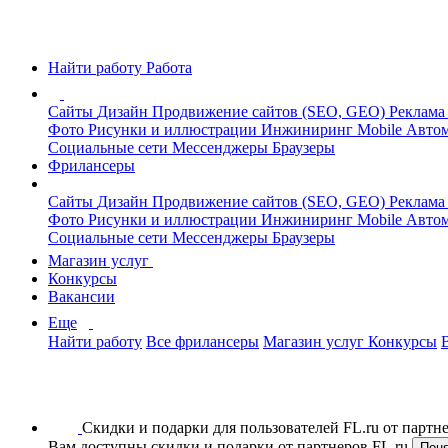
Найти работу
Работа
Сайты
Дизайн
Продвижение сайтов (SEO, GEO)
Реклама
Фото
Рисунки и иллюстрации
Инжиниринг
Mobile
Автом
Социальные сети
Мессенджеры
Браузеры
Фрилансеры
Сайты
Дизайн
Продвижение сайтов (SEO, GEO)
Реклама
Фото
Рисунки и иллюстрации
Инжиниринг
Mobile
Автом
Социальные сети
Мессенджеры
Браузеры
Магазин услуг
Конкурсы
Вакансии
Еще
Найти работу
Все фрилансеры
Магазин услуг
Конкурсы
Скидки и подарки для пользователей FL.ru от парт
Вам доступны скидки и подарки от партнеров FL.ru
Пон