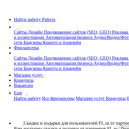
Найти работу
Работа
Сайты
Дизайн
Продвижение сайтов (SEO, GEO)
Реклама
и иллюстрации
Автоматизация бизнеса
Аудио/Видео/Фо
сети
Браузеры
Крипто и блокчейн
Фрилансеры
Сайты
Дизайн
Продвижение сайтов (SEO, GEO)
Реклама
и иллюстрации
Автоматизация бизнеса
Аудио/Видео/Фо
сети
Браузеры
Крипто и блокчейн
Магазин услуг
Конкурсы
Вакансии
Еще
Найти работу
Все фрилансеры
Магазин услуг
Конкурсы
Скидки и подарки для пользователей FL.ru от парт
Вам доступны скидки и подарки от партнеров FL.ru
Пон