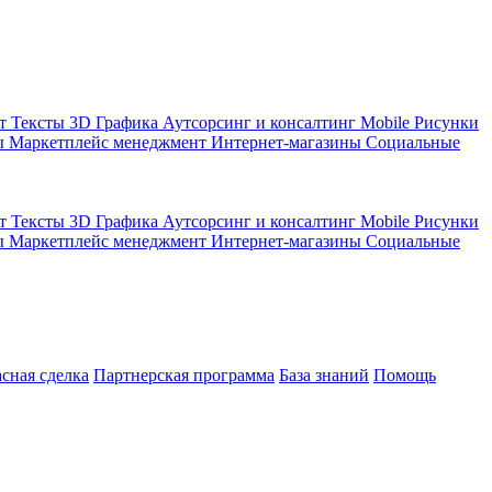
кт
Тексты
3D Графика
Аутсорсинг и консалтинг
Mobile
Рисунки
ы
Маркетплейс менеджмент
Интернет-магазины
Социальные
кт
Тексты
3D Графика
Аутсорсинг и консалтинг
Mobile
Рисунки
ы
Маркетплейс менеджмент
Интернет-магазины
Социальные
асная сделка
Партнерская программа
База знаний
Помощь