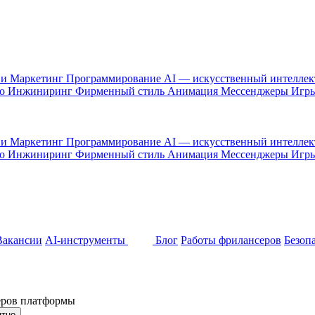
 и Маркетинг
Программирование
AI — искусственный интелле
то
Инжиниринг
Фирменный стиль
Анимация
Мессенджеры
Игр
 и Маркетинг
Программирование
AI — искусственный интелле
то
Инжиниринг
Фирменный стиль
Анимация
Мессенджеры
Игр
Вакансии
AI-инструменты
Блог
Работы фрилансеров
Безоп
неров платформы
ятно