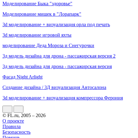
Моделирование Быка "здоровье"
Моделирование мишек в "Лорапарк"
3d моделирование + визуализация орла под печать
3d моделирование игровой яхты
моделирование Деда Мороза и Снегурочки
3д модель дизайна для дрона - пассажирская версия 2
3д модель дизайна для дрона - пассажирская версия
Фасад Night Arlight
Создание дизайна / 3Д визуализация Автосалона
3d моделирование + визуализация компрессора Ферония
© FL.ru, 2005 – 2026
О проекте
Правила
Безопасность
Помощь