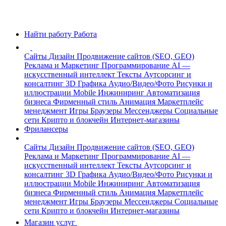
Найти работу
Работа
Сайты
Дизайн
Продвижение сайтов (SEO, GEO)
Реклама и Маркетинг
Программирование
AI —
искусственный интеллект
Тексты
Аутсорсинг и
консалтинг
3D Графика
Аудио/Видео/Фото
Рисунки и
иллюстрации
Mobile
Инжиниринг
Автоматизация
бизнеса
Фирменный стиль
Анимация
Маркетплейс
менеджмент
Игры
Браузеры
Мессенджеры
Социальные
сети
Крипто и блокчейн
Интернет-магазины
Фрилансеры
Сайты
Дизайн
Продвижение сайтов (SEO, GEO)
Реклама и Маркетинг
Программирование
AI —
искусственный интеллект
Тексты
Аутсорсинг и
консалтинг
3D Графика
Аудио/Видео/Фото
Рисунки и
иллюстрации
Mobile
Инжиниринг
Автоматизация
бизнеса
Фирменный стиль
Анимация
Маркетплейс
менеджмент
Игры
Браузеры
Мессенджеры
Социальные
сети
Крипто и блокчейн
Интернет-магазины
Магазин услуг