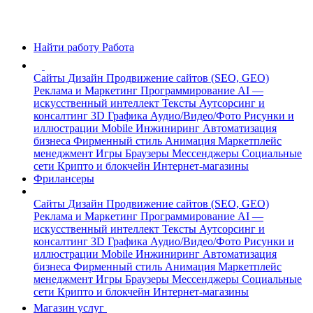
Найти работу
Работа
Сайты
Дизайн
Продвижение сайтов (SEO, GEO)
Реклама и Маркетинг
Программирование
AI —
искусственный интеллект
Тексты
Аутсорсинг и
консалтинг
3D Графика
Аудио/Видео/Фото
Рисунки и
иллюстрации
Mobile
Инжиниринг
Автоматизация
бизнеса
Фирменный стиль
Анимация
Маркетплейс
менеджмент
Игры
Браузеры
Мессенджеры
Социальные
сети
Крипто и блокчейн
Интернет-магазины
Фрилансеры
Сайты
Дизайн
Продвижение сайтов (SEO, GEO)
Реклама и Маркетинг
Программирование
AI —
искусственный интеллект
Тексты
Аутсорсинг и
консалтинг
3D Графика
Аудио/Видео/Фото
Рисунки и
иллюстрации
Mobile
Инжиниринг
Автоматизация
бизнеса
Фирменный стиль
Анимация
Маркетплейс
менеджмент
Игры
Браузеры
Мессенджеры
Социальные
сети
Крипто и блокчейн
Интернет-магазины
Магазин услуг