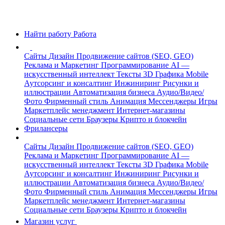
Найти работу
Работа
Сайты
Дизайн
Продвижение сайтов (SEO, GEO)
Реклама и Маркетинг
Программирование
AI —
искусственный интеллект
Тексты
3D Графика
Mobile
Аутсорсинг и консалтинг
Инжиниринг
Рисунки и
иллюстрации
Автоматизация бизнеса
Аудио/Видео/
Фото
Фирменный стиль
Анимация
Мессенджеры
Игры
Маркетплейс менеджмент
Интернет-магазины
Социальные сети
Браузеры
Крипто и блокчейн
Фрилансеры
Сайты
Дизайн
Продвижение сайтов (SEO, GEO)
Реклама и Маркетинг
Программирование
AI —
искусственный интеллект
Тексты
3D Графика
Mobile
Аутсорсинг и консалтинг
Инжиниринг
Рисунки и
иллюстрации
Автоматизация бизнеса
Аудио/Видео/
Фото
Фирменный стиль
Анимация
Мессенджеры
Игры
Маркетплейс менеджмент
Интернет-магазины
Социальные сети
Браузеры
Крипто и блокчейн
Магазин услуг