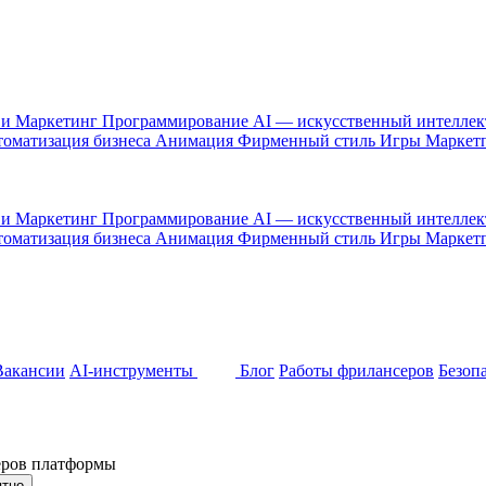
 и Маркетинг
Программирование
AI — искусственный интелле
оматизация бизнеса
Анимация
Фирменный стиль
Игры
Маркет
 и Маркетинг
Программирование
AI — искусственный интелле
оматизация бизнеса
Анимация
Фирменный стиль
Игры
Маркет
Вакансии
AI-инструменты
Блог
Работы фрилансеров
Безоп
неров платформы
ятно