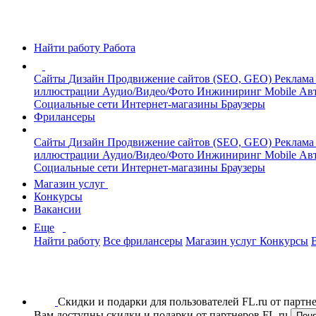
Найти работу
Работа
Сайты
Дизайн
Продвижение сайтов (SEO, GEO)
Реклама
иллюстрации
Аудио/Видео/Фото
Инжиниринг
Mobile
Авт
Социальные сети
Интернет-магазины
Браузеры
Фрилансеры
Сайты
Дизайн
Продвижение сайтов (SEO, GEO)
Реклама
иллюстрации
Аудио/Видео/Фото
Инжиниринг
Mobile
Авт
Социальные сети
Интернет-магазины
Браузеры
Магазин услуг
Конкурсы
Вакансии
Еще
Найти работу
Все фрилансеры
Магазин услуг
Конкурсы
Скидки и подарки для пользователей FL.ru от парт
Вам доступны скидки и подарки от партнеров FL.ru
Пон