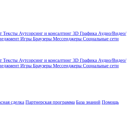
кт
Тексты
Аутсорсинг и консалтинг
3D Графика
Аудио/Видео/
енеджмент
Игры
Браузеры
Мессенджеры
Социальные сети
кт
Тексты
Аутсорсинг и консалтинг
3D Графика
Аудио/Видео/
енеджмент
Игры
Браузеры
Мессенджеры
Социальные сети
асная сделка
Партнерская программа
База знаний
Помощь