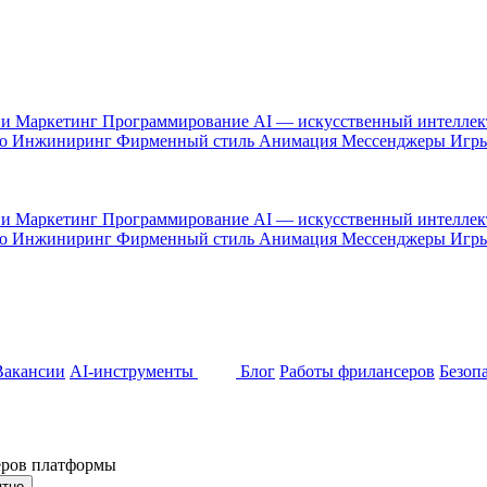
 и Маркетинг
Программирование
AI — искусственный интелле
то
Инжиниринг
Фирменный стиль
Анимация
Мессенджеры
Игр
 и Маркетинг
Программирование
AI — искусственный интелле
то
Инжиниринг
Фирменный стиль
Анимация
Мессенджеры
Игр
Вакансии
AI-инструменты
Блог
Работы фрилансеров
Безоп
неров платформы
ятно