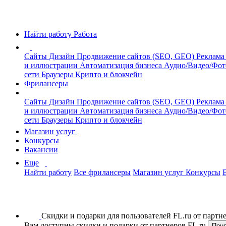
Найти работу
Работа
Сайты
Дизайн
Продвижение сайтов (SEO, GEO)
Реклама
и иллюстрации
Автоматизация бизнеса
Аудио/Видео/Фо
сети
Браузеры
Крипто и блокчейн
Фрилансеры
Сайты
Дизайн
Продвижение сайтов (SEO, GEO)
Реклама
и иллюстрации
Автоматизация бизнеса
Аудио/Видео/Фо
сети
Браузеры
Крипто и блокчейн
Магазин услуг
Конкурсы
Вакансии
Еще
Найти работу
Все фрилансеры
Магазин услуг
Конкурсы
Скидки и подарки для пользователей FL.ru от парт
Вам доступны скидки и подарки от партнеров FL.ru
Пон