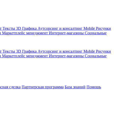
кт
Тексты
3D Графика
Аутсорсинг и консалтинг
Mobile
Рисунки
ы
Маркетплейс менеджмент
Интернет-магазины
Социальные
кт
Тексты
3D Графика
Аутсорсинг и консалтинг
Mobile
Рисунки
ы
Маркетплейс менеджмент
Интернет-магазины
Социальные
асная сделка
Партнерская программа
База знаний
Помощь