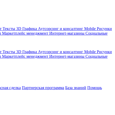
кт
Тексты
3D Графика
Аутсорсинг и консалтинг
Mobile
Рисунки
ы
Маркетплейс менеджмент
Интернет-магазины
Социальные
кт
Тексты
3D Графика
Аутсорсинг и консалтинг
Mobile
Рисунки
ы
Маркетплейс менеджмент
Интернет-магазины
Социальные
асная сделка
Партнерская программа
База знаний
Помощь