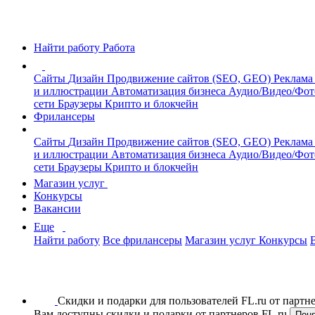
Найти работу
Работа
Сайты
Дизайн
Продвижение сайтов (SEO, GEO)
Реклама
и иллюстрации
Автоматизация бизнеса
Аудио/Видео/Фо
сети
Браузеры
Крипто и блокчейн
Фрилансеры
Сайты
Дизайн
Продвижение сайтов (SEO, GEO)
Реклама
и иллюстрации
Автоматизация бизнеса
Аудио/Видео/Фо
сети
Браузеры
Крипто и блокчейн
Магазин услуг
Конкурсы
Вакансии
Еще
Найти работу
Все фрилансеры
Магазин услуг
Конкурсы
Скидки и подарки для пользователей FL.ru от парт
Вам доступны скидки и подарки от партнеров FL.ru
Пон