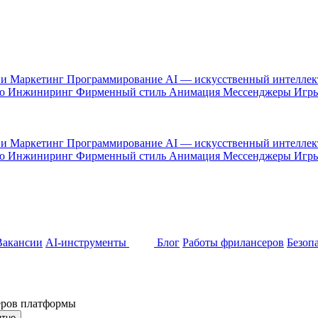
 и Маркетинг
Программирование
AI — искусственный интелле
то
Инжиниринг
Фирменный стиль
Анимация
Мессенджеры
Игр
 и Маркетинг
Программирование
AI — искусственный интелле
то
Инжиниринг
Фирменный стиль
Анимация
Мессенджеры
Игр
Вакансии
AI-инструменты
Блог
Работы фрилансеров
Безоп
неров платформы
ятно