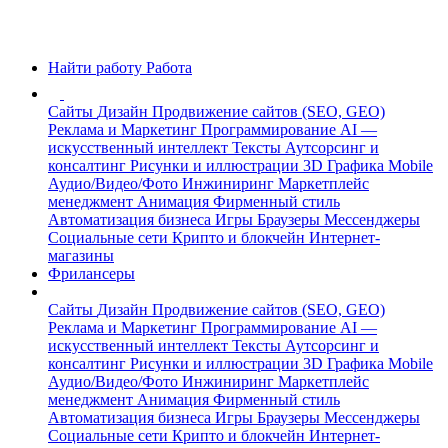
Найти работу
Работа
Сайты
Дизайн
Продвижение сайтов (SEO, GEO)
Реклама и Маркетинг
Программирование
AI —
искусственный интеллект
Тексты
Аутсорсинг и
консалтинг
Рисунки и иллюстрации
3D Графика
Mobile
Аудио/Видео/Фото
Инжиниринг
Маркетплейс
менеджмент
Анимация
Фирменный стиль
Автоматизация бизнеса
Игры
Браузеры
Мессенджеры
Социальные сети
Крипто и блокчейн
Интернет-
магазины
Фрилансеры
Сайты
Дизайн
Продвижение сайтов (SEO, GEO)
Реклама и Маркетинг
Программирование
AI —
искусственный интеллект
Тексты
Аутсорсинг и
консалтинг
Рисунки и иллюстрации
3D Графика
Mobile
Аудио/Видео/Фото
Инжиниринг
Маркетплейс
менеджмент
Анимация
Фирменный стиль
Автоматизация бизнеса
Игры
Браузеры
Мессенджеры
Социальные сети
Крипто и блокчейн
Интернет-