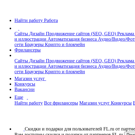
Найти работу
Работа
Сайты
Дизайн
Продвижение сайтов (SEO, GEO)
Реклама
и иллюстрации
Автоматизация бизнеса
Аудио/Видео/Фо
сети
Браузеры
Крипто и блокчейн
Фрилансеры
Сайты
Дизайн
Продвижение сайтов (SEO, GEO)
Реклама
и иллюстрации
Автоматизация бизнеса
Аудио/Видео/Фо
сети
Браузеры
Крипто и блокчейн
Магазин услуг
Конкурсы
Вакансии
Еще
Найти работу
Все фрилансеры
Магазин услуг
Конкурсы
Скидки и подарки для пользователей FL.ru от парт
Вам доступны скидки и подарки от партнеров FL.ru
Пон