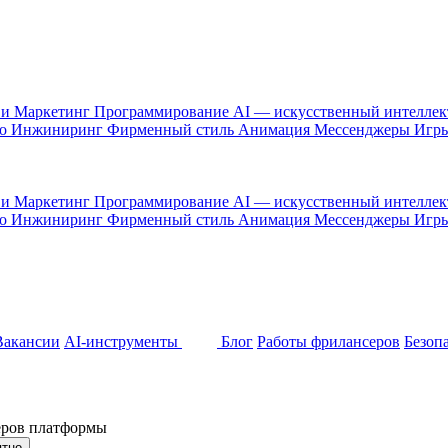
 и Маркетинг
Программирование
AI — искусственный интелле
то
Инжиниринг
Фирменный стиль
Анимация
Мессенджеры
Игр
 и Маркетинг
Программирование
AI — искусственный интелле
то
Инжиниринг
Фирменный стиль
Анимация
Мессенджеры
Игр
Вакансии
AI-инструменты
Блог
Работы фрилансеров
Безоп
неров платформы
ятно