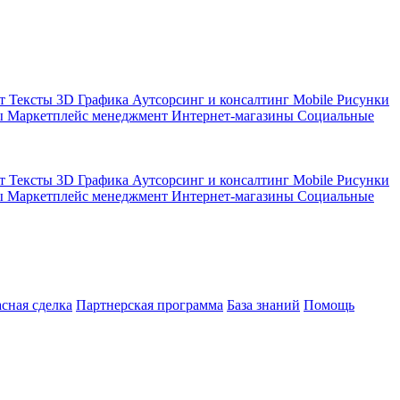
кт
Тексты
3D Графика
Аутсорсинг и консалтинг
Mobile
Рисунки
ы
Маркетплейс менеджмент
Интернет-магазины
Социальные
кт
Тексты
3D Графика
Аутсорсинг и консалтинг
Mobile
Рисунки
ы
Маркетплейс менеджмент
Интернет-магазины
Социальные
асная сделка
Партнерская программа
База знаний
Помощь