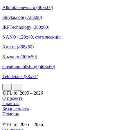
Allmobilenews.ru (468x60)
Sloyka.com (728x90)
IRPTechnology (380x60)
NANO (120x40, статический)
Kroi.ru (468x60)
Kazna.ru (300x50)
Creationpublishing (468x60)
Tehidei.net (88x31)
© FL.ru, 2005 – 2026
О проекте
Правила
Безопасность
Помощь
© FL.ru, 2005 – 2026
О проекте