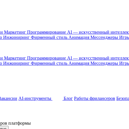
 и Маркетинг
Программирование
AI — искусственный интелле
то
Инжиниринг
Фирменный стиль
Анимация
Мессенджеры
Игр
 и Маркетинг
Программирование
AI — искусственный интелле
то
Инжиниринг
Фирменный стиль
Анимация
Мессенджеры
Игр
Вакансии
AI-инструменты
Блог
Работы фрилансеров
Безоп
неров платформы
ятно