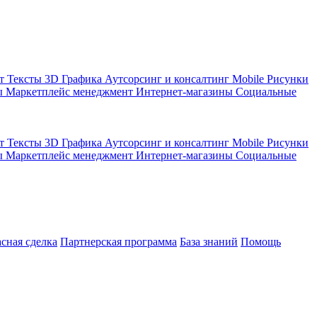
кт
Тексты
3D Графика
Аутсорсинг и консалтинг
Mobile
Рисунки
ы
Маркетплейс менеджмент
Интернет-магазины
Социальные
кт
Тексты
3D Графика
Аутсорсинг и консалтинг
Mobile
Рисунки
ы
Маркетплейс менеджмент
Интернет-магазины
Социальные
асная сделка
Партнерская программа
База знаний
Помощь