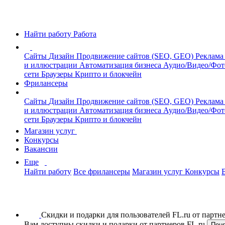
Найти работу
Работа
Сайты
Дизайн
Продвижение сайтов (SEO, GEO)
Реклама
и иллюстрации
Автоматизация бизнеса
Аудио/Видео/Фо
сети
Браузеры
Крипто и блокчейн
Фрилансеры
Сайты
Дизайн
Продвижение сайтов (SEO, GEO)
Реклама
и иллюстрации
Автоматизация бизнеса
Аудио/Видео/Фо
сети
Браузеры
Крипто и блокчейн
Магазин услуг
Конкурсы
Вакансии
Еще
Найти работу
Все фрилансеры
Магазин услуг
Конкурсы
Скидки и подарки для пользователей FL.ru от парт
Вам доступны скидки и подарки от партнеров FL.ru
Пон