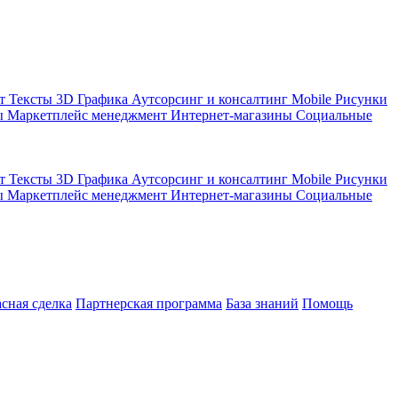
кт
Тексты
3D Графика
Аутсорсинг и консалтинг
Mobile
Рисунки
ы
Маркетплейс менеджмент
Интернет-магазины
Социальные
кт
Тексты
3D Графика
Аутсорсинг и консалтинг
Mobile
Рисунки
ы
Маркетплейс менеджмент
Интернет-магазины
Социальные
асная сделка
Партнерская программа
База знаний
Помощь