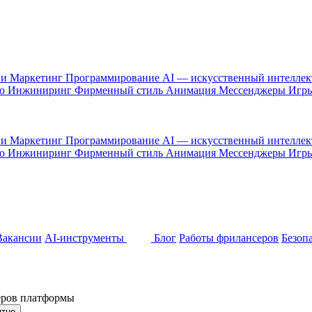
 и Маркетинг
Программирование
AI — искусственный интелле
то
Инжиниринг
Фирменный стиль
Анимация
Мессенджеры
Игр
 и Маркетинг
Программирование
AI — искусственный интелле
то
Инжиниринг
Фирменный стиль
Анимация
Мессенджеры
Игр
Вакансии
AI-инструменты
Блог
Работы фрилансеров
Безоп
неров платформы
ятно