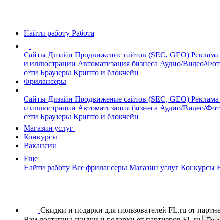
Найти работу
Работа
Сайты
Дизайн
Продвижение сайтов (SEO, GEO)
Реклама
и иллюстрации
Автоматизация бизнеса
Аудио/Видео/Фо
сети
Браузеры
Крипто и блокчейн
Фрилансеры
Сайты
Дизайн
Продвижение сайтов (SEO, GEO)
Реклама
и иллюстрации
Автоматизация бизнеса
Аудио/Видео/Фо
сети
Браузеры
Крипто и блокчейн
Магазин услуг
Конкурсы
Вакансии
Еще
Найти работу
Все фрилансеры
Магазин услуг
Конкурсы
Скидки и подарки для пользователей FL.ru от парт
Вам доступны скидки и подарки от партнеров FL.ru
Пон