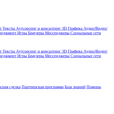
кт
Тексты
Аутсорсинг и консалтинг
3D Графика
Аудио/Видео/
енеджмент
Игры
Браузеры
Мессенджеры
Социальные сети
кт
Тексты
Аутсорсинг и консалтинг
3D Графика
Аудио/Видео/
енеджмент
Игры
Браузеры
Мессенджеры
Социальные сети
асная сделка
Партнерская программа
База знаний
Помощь