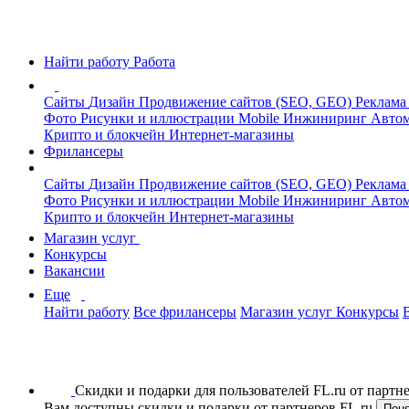
Найти работу
Работа
Сайты
Дизайн
Продвижение сайтов (SEO, GEO)
Реклама
Фото
Рисунки и иллюстрации
Mobile
Инжиниринг
Автом
Крипто и блокчейн
Интернет-магазины
Фрилансеры
Сайты
Дизайн
Продвижение сайтов (SEO, GEO)
Реклама
Фото
Рисунки и иллюстрации
Mobile
Инжиниринг
Автом
Крипто и блокчейн
Интернет-магазины
Магазин услуг
Конкурсы
Вакансии
Еще
Найти работу
Все фрилансеры
Магазин услуг
Конкурсы
Скидки и подарки для пользователей FL.ru от парт
Вам доступны скидки и подарки от партнеров FL.ru
Пон