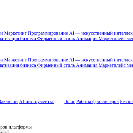
 и Маркетинг
Программирование
AI — искусственный интелле
атизация бизнеса
Фирменный стиль
Анимация
Маркетплейс м
 и Маркетинг
Программирование
AI — искусственный интелле
атизация бизнеса
Фирменный стиль
Анимация
Маркетплейс м
Вакансии
AI-инструменты
Блог
Работы фрилансеров
Безоп
неров платформы
ятно