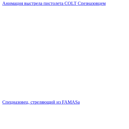
Анимация выстрела пистолета COLT Спезназовцем
Спецназовец, стреляющий из FAMASа