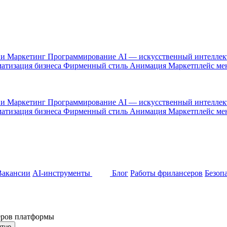
 и Маркетинг
Программирование
AI — искусственный интелле
атизация бизнеса
Фирменный стиль
Анимация
Маркетплейс м
 и Маркетинг
Программирование
AI — искусственный интелле
атизация бизнеса
Фирменный стиль
Анимация
Маркетплейс м
Вакансии
AI-инструменты
Блог
Работы фрилансеров
Безоп
неров платформы
ятно