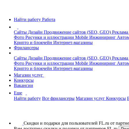
Найти работу
Работа
Сайты
Дизайн
Продвижение сайтов (SEO, GEO)
Реклама
Фото
Рисунки и иллюстрации
Mobile
Инжиниринг
Автом
Крипто и блокчейн
Интернет-магазины
Фрилансеры
Сайты
Дизайн
Продвижение сайтов (SEO, GEO)
Реклама
Фото
Рисунки и иллюстрации
Mobile
Инжиниринг
Автом
Крипто и блокчейн
Интернет-магазины
Магазин услуг
Конкурсы
Вакансии
Еще
Найти работу
Все фрилансеры
Магазин услуг
Конкурсы
Скидки и подарки для пользователей FL.ru от парт
Вам доступны скидки и подарки от партнеров FL.ru
Пон