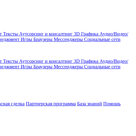
кт
Тексты
Аутсорсинг и консалтинг
3D Графика
Аудио/Видео/
енеджмент
Игры
Браузеры
Мессенджеры
Социальные сети
кт
Тексты
Аутсорсинг и консалтинг
3D Графика
Аудио/Видео/
енеджмент
Игры
Браузеры
Мессенджеры
Социальные сети
асная сделка
Партнерская программа
База знаний
Помощь