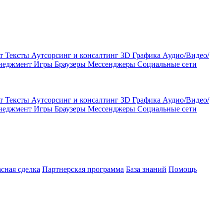
кт
Тексты
Аутсорсинг и консалтинг
3D Графика
Аудио/Видео/
енеджмент
Игры
Браузеры
Мессенджеры
Социальные сети
кт
Тексты
Аутсорсинг и консалтинг
3D Графика
Аудио/Видео/
енеджмент
Игры
Браузеры
Мессенджеры
Социальные сети
асная сделка
Партнерская программа
База знаний
Помощь