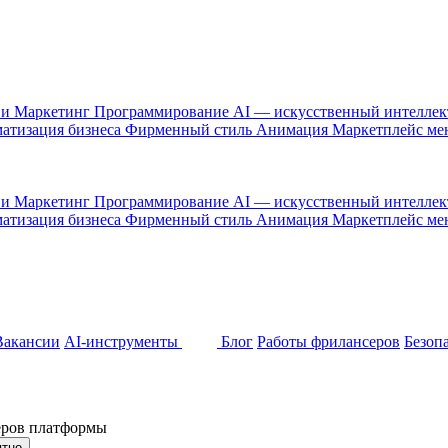
 и Маркетинг
Программирование
AI — искусственный интелле
атизация бизнеса
Фирменный стиль
Анимация
Маркетплейс м
 и Маркетинг
Программирование
AI — искусственный интелле
атизация бизнеса
Фирменный стиль
Анимация
Маркетплейс м
Вакансии
AI-инструменты
Блог
Работы фрилансеров
Безоп
неров платформы
ятно