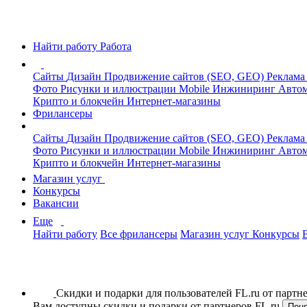
Найти работу
Работа
Сайты
Дизайн
Продвижение сайтов (SEO, GEO)
Реклама
Фото
Рисунки и иллюстрации
Mobile
Инжиниринг
Автом
Крипто и блокчейн
Интернет-магазины
Фрилансеры
Сайты
Дизайн
Продвижение сайтов (SEO, GEO)
Реклама
Фото
Рисунки и иллюстрации
Mobile
Инжиниринг
Автом
Крипто и блокчейн
Интернет-магазины
Магазин услуг
Конкурсы
Вакансии
Еще
Найти работу
Все фрилансеры
Магазин услуг
Конкурсы
Скидки и подарки для пользователей FL.ru от парт
Вам доступны скидки и подарки от партнеров FL.ru
Пон