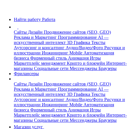
Найти работу
Работа
Сайты
Дизайн
Продвижение сайтов (SEO, GEO)
Реклама и Маркетинг
Программирование
AI —
искусственный интеллект
3D Графика
Тексты
Аутсорсинг и консалтинг
Аудио/Видео/Фото
Рисунки и
иллюстрации
Инжиниринг
Mobile
Автоматизация
бизнеса
Фирменный стиль
Анимация
Игры
Маркетплейс менеджмент
Крипто и блокчейн
Интернет-
магазины
Социальные сети
Мессенджеры
Браузеры
Фрилансеры
Сайты
Дизайн
Продвижение сайтов (SEO, GEO)
Реклама и Маркетинг
Программирование
AI —
искусственный интеллект
3D Графика
Тексты
Аутсорсинг и консалтинг
Аудио/Видео/Фото
Рисунки и
иллюстрации
Инжиниринг
Mobile
Автоматизация
бизнеса
Фирменный стиль
Анимация
Игры
Маркетплейс менеджмент
Крипто и блокчейн
Интернет-
магазины
Социальные сети
Мессенджеры
Браузеры
Магазин услуг