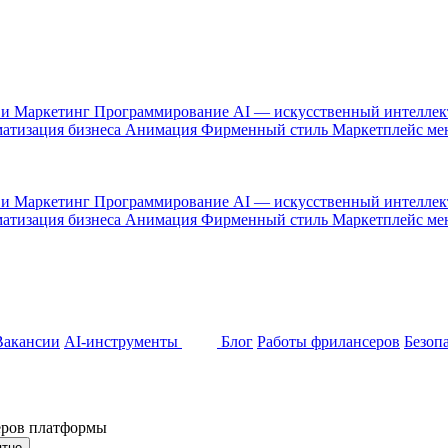
 и Маркетинг
Программирование
AI — искусственный интелле
атизация бизнеса
Анимация
Фирменный стиль
Маркетплейс м
 и Маркетинг
Программирование
AI — искусственный интелле
атизация бизнеса
Анимация
Фирменный стиль
Маркетплейс м
Вакансии
AI-инструменты
Блог
Работы фрилансеров
Безоп
неров платформы
ятно