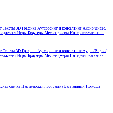
кт
Тексты
3D Графика
Аутсорсинг и консалтинг
Аудио/Видео/
енеджмент
Игры
Браузеры
Мессенджеры
Интернет-магазины
кт
Тексты
3D Графика
Аутсорсинг и консалтинг
Аудио/Видео/
енеджмент
Игры
Браузеры
Мессенджеры
Интернет-магазины
асная сделка
Партнерская программа
База знаний
Помощь