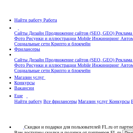
Найти работу
Работа
Сайты
Дизайн
Продвижение сайтов (SEO, GEO)
Реклама
Фото
Рисунки и иллюстрации
Mobile
Инжиниринг
Автом
Социальные сети
Крипто и блокчейн
Фрилансеры
Сайты
Дизайн
Продвижение сайтов (SEO, GEO)
Реклама
Фото
Рисунки и иллюстрации
Mobile
Инжиниринг
Автом
Социальные сети
Крипто и блокчейн
Магазин услуг
Конкурсы
Вакансии
Еще
Найти работу
Все фрилансеры
Магазин услуг
Конкурсы
Скидки и подарки для пользователей FL.ru от парт
Вам доступны скидки и подарки от партнеров FL.ru
Пон