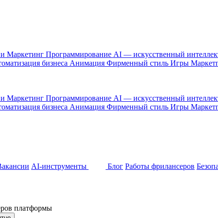
 и Маркетинг
Программирование
AI — искусственный интелле
оматизация бизнеса
Анимация
Фирменный стиль
Игры
Маркет
 и Маркетинг
Программирование
AI — искусственный интелле
оматизация бизнеса
Анимация
Фирменный стиль
Игры
Маркет
Вакансии
AI-инструменты
Блог
Работы фрилансеров
Безоп
неров платформы
ятно