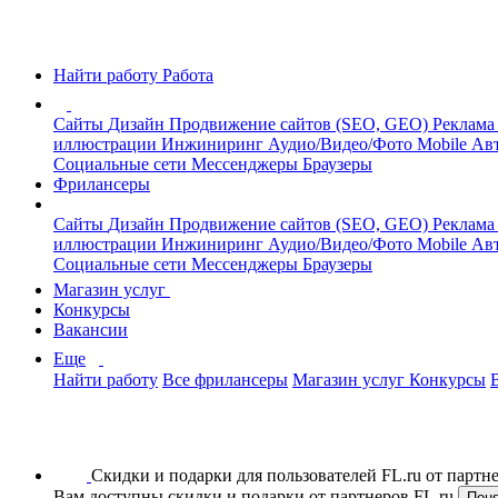
Найти работу
Работа
Сайты
Дизайн
Продвижение сайтов (SEO, GEO)
Реклама
иллюстрации
Инжиниринг
Аудио/Видео/Фото
Mobile
Авт
Социальные сети
Мессенджеры
Браузеры
Фрилансеры
Сайты
Дизайн
Продвижение сайтов (SEO, GEO)
Реклама
иллюстрации
Инжиниринг
Аудио/Видео/Фото
Mobile
Авт
Социальные сети
Мессенджеры
Браузеры
Магазин услуг
Конкурсы
Вакансии
Еще
Найти работу
Все фрилансеры
Магазин услуг
Конкурсы
Скидки и подарки для пользователей FL.ru от парт
Вам доступны скидки и подарки от партнеров FL.ru
Пон