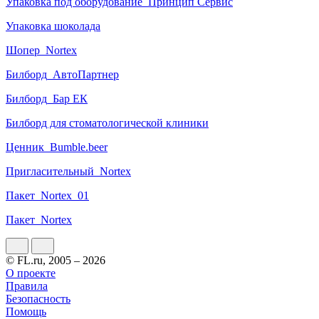
Упаковка под оборудование_Принцип Сервис
Упаковка шоколада
Шопер_Nortex
Билборд_АвтоПартнер
Билборд_Бар ЕК
Билборд для стоматологической клиники
Ценник_Bumble.beer
Пригласительный_Nortex
Пакет_Nortex_01
Пакет_Nortex
© FL.ru, 2005 – 2026
О проекте
Правила
Безопасность
Помощь