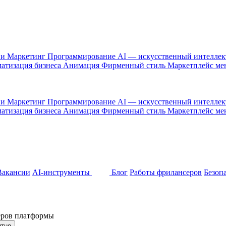
 и Маркетинг
Программирование
AI — искусственный интелле
атизация бизнеса
Анимация
Фирменный стиль
Маркетплейс м
 и Маркетинг
Программирование
AI — искусственный интелле
атизация бизнеса
Анимация
Фирменный стиль
Маркетплейс м
Вакансии
AI-инструменты
Блог
Работы фрилансеров
Безоп
неров платформы
ятно