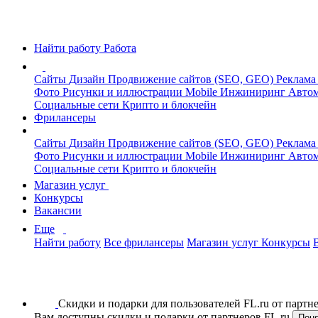
Найти работу
Работа
Сайты
Дизайн
Продвижение сайтов (SEO, GEO)
Реклама
Фото
Рисунки и иллюстрации
Mobile
Инжиниринг
Автом
Социальные сети
Крипто и блокчейн
Фрилансеры
Сайты
Дизайн
Продвижение сайтов (SEO, GEO)
Реклама
Фото
Рисунки и иллюстрации
Mobile
Инжиниринг
Автом
Социальные сети
Крипто и блокчейн
Магазин услуг
Конкурсы
Вакансии
Еще
Найти работу
Все фрилансеры
Магазин услуг
Конкурсы
Скидки и подарки для пользователей FL.ru от парт
Вам доступны скидки и подарки от партнеров FL.ru
Пон