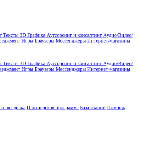
кт
Тексты
3D Графика
Аутсорсинг и консалтинг
Аудио/Видео/
енеджмент
Игры
Браузеры
Мессенджеры
Интернет-магазины
кт
Тексты
3D Графика
Аутсорсинг и консалтинг
Аудио/Видео/
енеджмент
Игры
Браузеры
Мессенджеры
Интернет-магазины
асная сделка
Партнерская программа
База знаний
Помощь