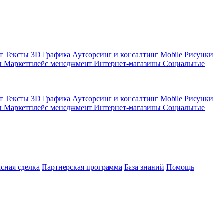
кт
Тексты
3D Графика
Аутсорсинг и консалтинг
Mobile
Рисунки
ы
Маркетплейс менеджмент
Интернет-магазины
Социальные
кт
Тексты
3D Графика
Аутсорсинг и консалтинг
Mobile
Рисунки
ы
Маркетплейс менеджмент
Интернет-магазины
Социальные
асная сделка
Партнерская программа
База знаний
Помощь