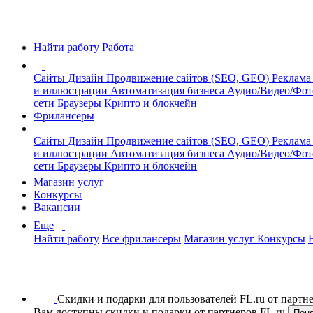
Найти работу
Работа
Сайты
Дизайн
Продвижение сайтов (SEO, GEO)
Реклама
и иллюстрации
Автоматизация бизнеса
Аудио/Видео/Фо
сети
Браузеры
Крипто и блокчейн
Фрилансеры
Сайты
Дизайн
Продвижение сайтов (SEO, GEO)
Реклама
и иллюстрации
Автоматизация бизнеса
Аудио/Видео/Фо
сети
Браузеры
Крипто и блокчейн
Магазин услуг
Конкурсы
Вакансии
Еще
Найти работу
Все фрилансеры
Магазин услуг
Конкурсы
Скидки и подарки для пользователей FL.ru от парт
Вам доступны скидки и подарки от партнеров FL.ru
Пон