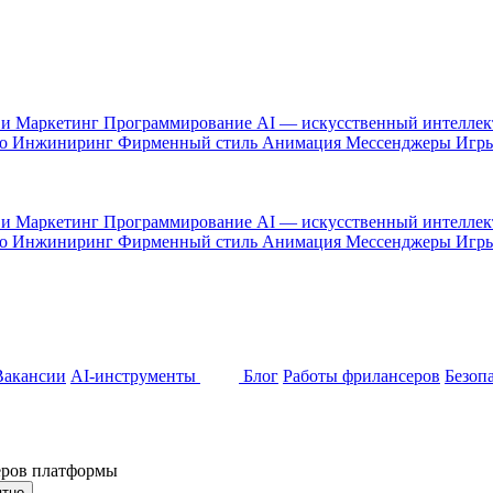
 и Маркетинг
Программирование
AI — искусственный интелле
то
Инжиниринг
Фирменный стиль
Анимация
Мессенджеры
Игр
 и Маркетинг
Программирование
AI — искусственный интелле
то
Инжиниринг
Фирменный стиль
Анимация
Мессенджеры
Игр
Вакансии
AI-инструменты
Блог
Работы фрилансеров
Безоп
неров платформы
ятно