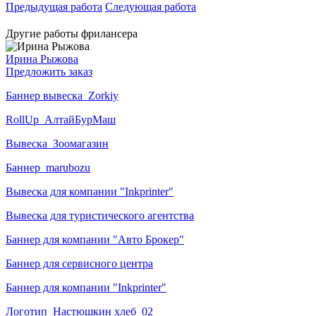
Предыдущая работа
Следующая работа
Другие работы фрилансера
Ирина Рыжова
Предложить заказ
Баннер вывеска_Zorkiy
RollUp_АлтайБурМаш
Вывеска_Зоомагазин
Баннер_marubozu
Вывеска для компании "Inkprinter"
Вывеска для туристического агентства
Баннер для компании "Авто Брокер"
Баннер для сервисного центра
Баннер для компании "Inkprinter"
Логотип_Настюшкин хлеб_02