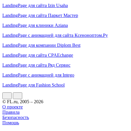
LandingPage для сайта Izin Usaha
LandingPage для сайта Паркет Мастер
LandingPage для клиники Aziana
LandingPage с анимацией для сайта Ксеноноптом.Ру
LandingPage для компании Diplom Best
LandingPage для сайта CPAEchange
LandingPage для сайта Ряд Сервис
LandingPage с анимацией для Intego
LandingPage для Fashion School
© FL.ru, 2005 – 2026
О проекте
Правила
Безопасность
Помощь