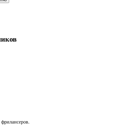
миков
 фрилансеров.