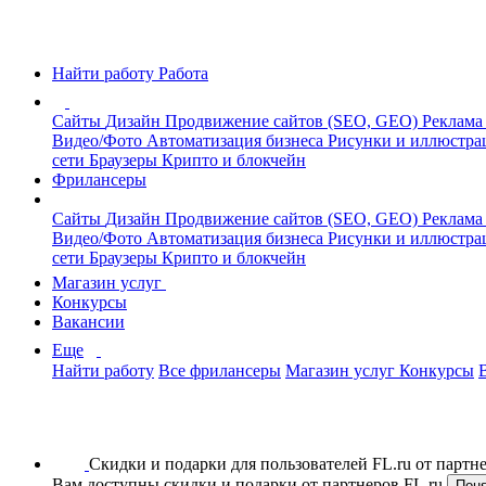
Найти работу
Работа
Сайты
Дизайн
Продвижение сайтов (SEO, GEO)
Реклама
Видео/Фото
Автоматизация бизнеса
Рисунки и иллюстр
сети
Браузеры
Крипто и блокчейн
Фрилансеры
Сайты
Дизайн
Продвижение сайтов (SEO, GEO)
Реклама
Видео/Фото
Автоматизация бизнеса
Рисунки и иллюстр
сети
Браузеры
Крипто и блокчейн
Магазин услуг
Конкурсы
Вакансии
Еще
Найти работу
Все фрилансеры
Магазин услуг
Конкурсы
Скидки и подарки для пользователей FL.ru от парт
Вам доступны скидки и подарки от партнеров FL.ru
Пон