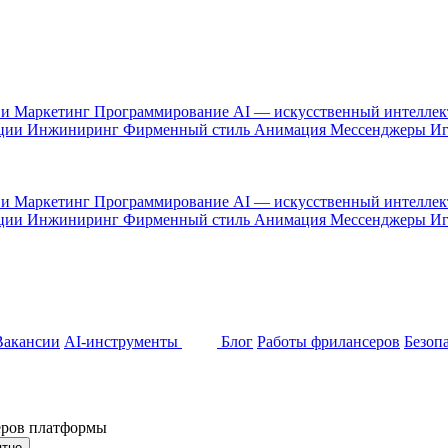
 и Маркетинг
Программирование
AI — искусственный интелле
ации
Инжиниринг
Фирменный стиль
Анимация
Мессенджеры
И
 и Маркетинг
Программирование
AI — искусственный интелле
ации
Инжиниринг
Фирменный стиль
Анимация
Мессенджеры
И
Вакансии
AI-инструменты
Блог
Работы фрилансеров
Безоп
неров платформы
ятно