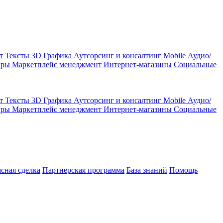
кт
Тексты
3D Графика
Аутсорсинг и консалтинг
Mobile
Аудио/
гры
Маркетплейс менеджмент
Интернет-магазины
Социальные
кт
Тексты
3D Графика
Аутсорсинг и консалтинг
Mobile
Аудио/
гры
Маркетплейс менеджмент
Интернет-магазины
Социальные
асная сделка
Партнерская программа
База знаний
Помощь