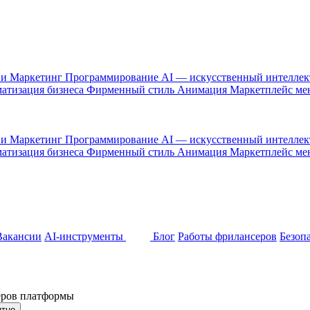
 и Маркетинг
Программирование
AI — искусственный интелле
атизация бизнеса
Фирменный стиль
Анимация
Маркетплейс м
 и Маркетинг
Программирование
AI — искусственный интелле
атизация бизнеса
Фирменный стиль
Анимация
Маркетплейс м
Вакансии
AI-инструменты
Блог
Работы фрилансеров
Безоп
неров платформы
ятно