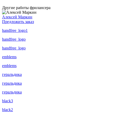
Другие работы фрилансера
Алексей Маркин
Предложить заказ
handfree_logo1
handfree_logo
handfree_logo
emblems
emblems
геральдика
геральдика
геральдика
black3
black2