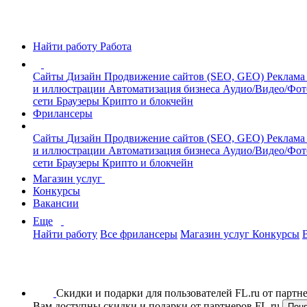
Найти работу
Работа
Сайты
Дизайн
Продвижение сайтов (SEO, GEO)
Реклама
и иллюстрации
Автоматизация бизнеса
Аудио/Видео/Фо
сети
Браузеры
Крипто и блокчейн
Фрилансеры
Сайты
Дизайн
Продвижение сайтов (SEO, GEO)
Реклама
и иллюстрации
Автоматизация бизнеса
Аудио/Видео/Фо
сети
Браузеры
Крипто и блокчейн
Магазин услуг
Конкурсы
Вакансии
Еще
Найти работу
Все фрилансеры
Магазин услуг
Конкурсы
Скидки и подарки для пользователей FL.ru от парт
Вам доступны скидки и подарки от партнеров FL.ru
Пон