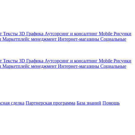
кт
Тексты
3D Графика
Аутсорсинг и консалтинг
Mobile
Рисунки
ы
Маркетплейс менеджмент
Интернет-магазины
Социальные
кт
Тексты
3D Графика
Аутсорсинг и консалтинг
Mobile
Рисунки
ы
Маркетплейс менеджмент
Интернет-магазины
Социальные
асная сделка
Партнерская программа
База знаний
Помощь