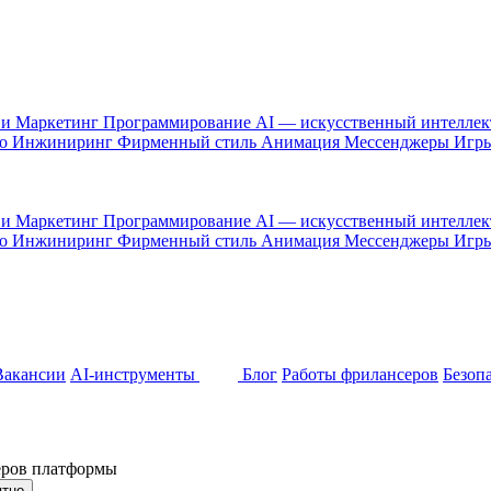
 и Маркетинг
Программирование
AI — искусственный интелле
то
Инжиниринг
Фирменный стиль
Анимация
Мессенджеры
Игр
 и Маркетинг
Программирование
AI — искусственный интелле
то
Инжиниринг
Фирменный стиль
Анимация
Мессенджеры
Игр
Вакансии
AI-инструменты
Блог
Работы фрилансеров
Безоп
неров платформы
ятно