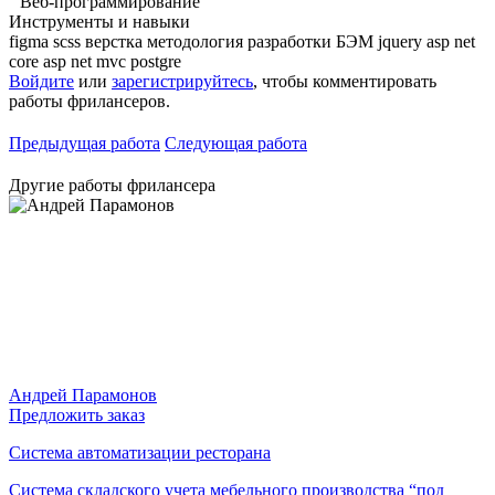
Веб-программирование
Инструменты и навыки
figma
scss верстка
методология разработки БЭМ
jquery
asp net
core
asp net mvc
postgre
Войдите
или
зарегистрируйтесь
, чтобы комментировать
работы фрилансеров.
Предыдущая работа
Следующая работа
Другие работы фрилансера
Андрей Парамонов
Предложить заказ
Система автоматизации ресторана
Система складского учета мебельного производства “под