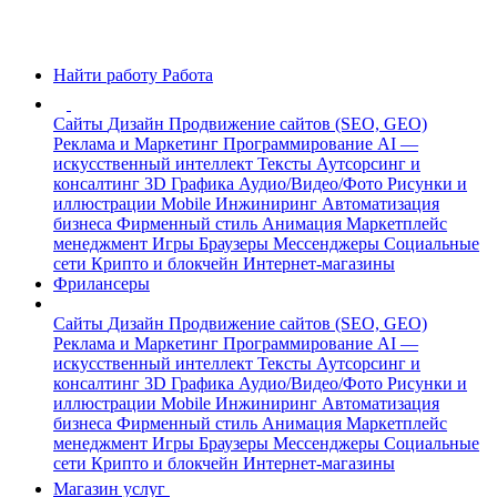
Найти работу
Работа
Сайты
Дизайн
Продвижение сайтов (SEO, GEO)
Реклама и Маркетинг
Программирование
AI —
искусственный интеллект
Тексты
Аутсорсинг и
консалтинг
3D Графика
Аудио/Видео/Фото
Рисунки и
иллюстрации
Mobile
Инжиниринг
Автоматизация
бизнеса
Фирменный стиль
Анимация
Маркетплейс
менеджмент
Игры
Браузеры
Мессенджеры
Социальные
сети
Крипто и блокчейн
Интернет-магазины
Фрилансеры
Сайты
Дизайн
Продвижение сайтов (SEO, GEO)
Реклама и Маркетинг
Программирование
AI —
искусственный интеллект
Тексты
Аутсорсинг и
консалтинг
3D Графика
Аудио/Видео/Фото
Рисунки и
иллюстрации
Mobile
Инжиниринг
Автоматизация
бизнеса
Фирменный стиль
Анимация
Маркетплейс
менеджмент
Игры
Браузеры
Мессенджеры
Социальные
сети
Крипто и блокчейн
Интернет-магазины
Магазин услуг