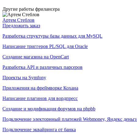
Другие работы фрилансера
Артем Стеблов
Предложить заказ
Разработка структуры базы данных для MySQL
Написание триггеров PL/SQL для Oracle
Создание магазина на OpenCart
Разработка API и различных парсеров
Проекты на Symfony
Приложения на фреймворке Кохана
Написание плагинов для вордпресс
Создание и модификация форумов на phpbb
Подключение электорнный платежей Webmoney, Яндекс деньги 
Подключение эквайринга от банка