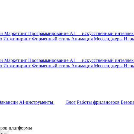
 и Маркетинг
Программирование
AI — искусственный интелле
то
Инжиниринг
Фирменный стиль
Анимация
Мессенджеры
Игр
 и Маркетинг
Программирование
AI — искусственный интелле
то
Инжиниринг
Фирменный стиль
Анимация
Мессенджеры
Игр
Вакансии
AI-инструменты
Блог
Работы фрилансеров
Безоп
неров платформы
ятно