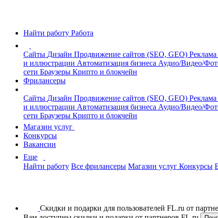
Найти работу
Работа
Сайты
Дизайн
Продвижение сайтов (SEO, GEO)
Реклама
и иллюстрации
Автоматизация бизнеса
Аудио/Видео/Фо
сети
Браузеры
Крипто и блокчейн
Фрилансеры
Сайты
Дизайн
Продвижение сайтов (SEO, GEO)
Реклама
и иллюстрации
Автоматизация бизнеса
Аудио/Видео/Фо
сети
Браузеры
Крипто и блокчейн
Магазин услуг
Конкурсы
Вакансии
Еще
Найти работу
Все фрилансеры
Магазин услуг
Конкурсы
Скидки и подарки для пользователей FL.ru от парт
Вам доступны скидки и подарки от партнеров FL.ru
Пон