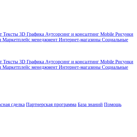
кт
Тексты
3D Графика
Аутсорсинг и консалтинг
Mobile
Рисунки
ы
Маркетплейс менеджмент
Интернет-магазины
Социальные
кт
Тексты
3D Графика
Аутсорсинг и консалтинг
Mobile
Рисунки
ы
Маркетплейс менеджмент
Интернет-магазины
Социальные
асная сделка
Партнерская программа
База знаний
Помощь