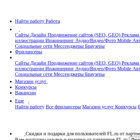
Найти работу
Работа
Сайты
Дизайн
Продвижение сайтов (SEO, GEO)
Реклама
иллюстрации
Инжиниринг
Аудио/Видео/Фото
Mobile
Авт
Социальные сети
Мессенджеры
Браузеры
Фрилансеры
Сайты
Дизайн
Продвижение сайтов (SEO, GEO)
Реклама
иллюстрации
Инжиниринг
Аудио/Видео/Фото
Mobile
Авт
Социальные сети
Мессенджеры
Браузеры
Магазин услуг
Конкурсы
Вакансии
Еще
Найти работу
Все фрилансеры
Магазин услуг
Конкурсы
Скидки и подарки для пользователей FL.ru от парт
Вам доступны скидки и подарки от партнеров FL.ru
Пон