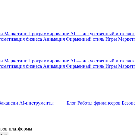
 и Маркетинг
Программирование
AI — искусственный интелле
оматизация бизнеса
Анимация
Фирменный стиль
Игры
Маркет
 и Маркетинг
Программирование
AI — искусственный интелле
оматизация бизнеса
Анимация
Фирменный стиль
Игры
Маркет
Вакансии
AI-инструменты
Блог
Работы фрилансеров
Безоп
неров платформы
ятно