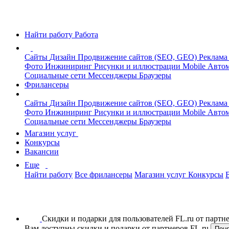
Найти работу
Работа
Сайты
Дизайн
Продвижение сайтов (SEO, GEO)
Реклама
Фото
Инжиниринг
Рисунки и иллюстрации
Mobile
Автом
Социальные сети
Мессенджеры
Браузеры
Фрилансеры
Сайты
Дизайн
Продвижение сайтов (SEO, GEO)
Реклама
Фото
Инжиниринг
Рисунки и иллюстрации
Mobile
Автом
Социальные сети
Мессенджеры
Браузеры
Магазин услуг
Конкурсы
Вакансии
Еще
Найти работу
Все фрилансеры
Магазин услуг
Конкурсы
Скидки и подарки для пользователей FL.ru от парт
Вам доступны скидки и подарки от партнеров FL.ru
Пон