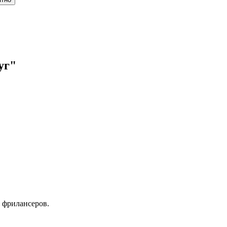
уг"
 фрилансеров.