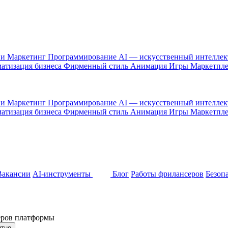
 и Маркетинг
Программирование
AI — искусственный интелле
атизация бизнеса
Фирменный стиль
Анимация
Игры
Маркетпл
 и Маркетинг
Программирование
AI — искусственный интелле
атизация бизнеса
Фирменный стиль
Анимация
Игры
Маркетпл
Вакансии
AI-инструменты
Блог
Работы фрилансеров
Безоп
неров платформы
ятно