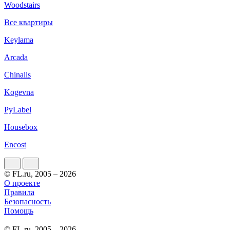
Woodstairs
Все квартиры
Keylama
Arcada
Chinails
Kogevna
PyLabel
Housebox
Encost
© FL.ru, 2005 – 2026
О проекте
Правила
Безопасность
Помощь
© FL.ru, 2005 – 2026