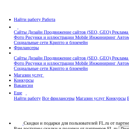
Найти работу
Работа
Сайты
Дизайн
Продвижение сайтов (SEO, GEO)
Реклама
Фото
Рисунки и иллюстрации
Mobile
Инжиниринг
Автом
Социальные сети
Крипто и блокчейн
Фрилансеры
Сайты
Дизайн
Продвижение сайтов (SEO, GEO)
Реклама
Фото
Рисунки и иллюстрации
Mobile
Инжиниринг
Автом
Социальные сети
Крипто и блокчейн
Магазин услуг
Конкурсы
Вакансии
Еще
Найти работу
Все фрилансеры
Магазин услуг
Конкурсы
Скидки и подарки для пользователей FL.ru от парт
Вам доступны скидки и подарки от партнеров FL.ru
Пон