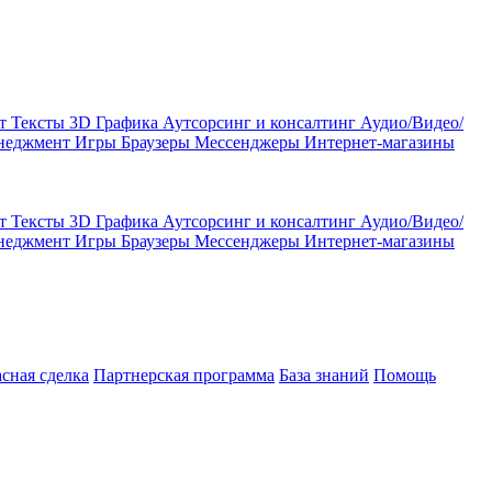
кт
Тексты
3D Графика
Аутсорсинг и консалтинг
Аудио/Видео/
енеджмент
Игры
Браузеры
Мессенджеры
Интернет-магазины
кт
Тексты
3D Графика
Аутсорсинг и консалтинг
Аудио/Видео/
енеджмент
Игры
Браузеры
Мессенджеры
Интернет-магазины
асная сделка
Партнерская программа
База знаний
Помощь