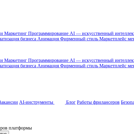
 и Маркетинг
Программирование
AI — искусственный интелле
атизация бизнеса
Анимация
Фирменный стиль
Маркетплейс м
 и Маркетинг
Программирование
AI — искусственный интелле
атизация бизнеса
Анимация
Фирменный стиль
Маркетплейс м
Вакансии
AI-инструменты
Блог
Работы фрилансеров
Безоп
неров платформы
ятно