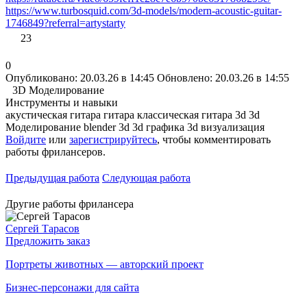
https://www.turbosquid.com/3d-models/modern-acoustic-guitar-
1746849?referral=artystarty
23
0
Опубликовано: 20.03.26 в 14:45
Обновлено: 20.03.26 в 14:55
3D Моделирование
Инструменты и навыки
акустическая гитара
гитара
классическая гитара
3d
3d
Моделирование
blender 3d
3d графика
3d визуализация
Войдите
или
зарегистрируйтесь
, чтобы комментировать
работы фрилансеров.
Предыдущая работа
Следующая работа
Другие работы фрилансера
Сергей Тарасов
Предложить заказ
Портреты животных — авторский проект
Бизнес-персонажи для сайта