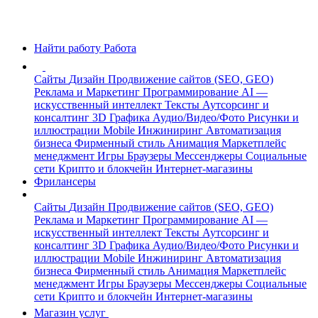
Найти работу
Работа
Сайты
Дизайн
Продвижение сайтов (SEO, GEO)
Реклама и Маркетинг
Программирование
AI —
искусственный интеллект
Тексты
Аутсорсинг и
консалтинг
3D Графика
Аудио/Видео/Фото
Рисунки и
иллюстрации
Mobile
Инжиниринг
Автоматизация
бизнеса
Фирменный стиль
Анимация
Маркетплейс
менеджмент
Игры
Браузеры
Мессенджеры
Социальные
сети
Крипто и блокчейн
Интернет-магазины
Фрилансеры
Сайты
Дизайн
Продвижение сайтов (SEO, GEO)
Реклама и Маркетинг
Программирование
AI —
искусственный интеллект
Тексты
Аутсорсинг и
консалтинг
3D Графика
Аудио/Видео/Фото
Рисунки и
иллюстрации
Mobile
Инжиниринг
Автоматизация
бизнеса
Фирменный стиль
Анимация
Маркетплейс
менеджмент
Игры
Браузеры
Мессенджеры
Социальные
сети
Крипто и блокчейн
Интернет-магазины
Магазин услуг