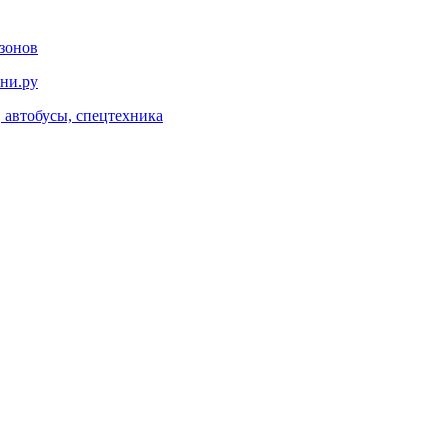
азонов
ани.ру
 автобусы, спецтехника