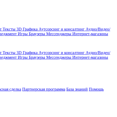
кт
Тексты
3D Графика
Аутсорсинг и консалтинг
Аудио/Видео/
енеджмент
Игры
Браузеры
Мессенджеры
Интернет-магазины
кт
Тексты
3D Графика
Аутсорсинг и консалтинг
Аудио/Видео/
енеджмент
Игры
Браузеры
Мессенджеры
Интернет-магазины
асная сделка
Партнерская программа
База знаний
Помощь