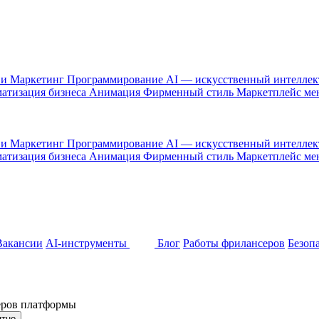
 и Маркетинг
Программирование
AI — искусственный интелле
атизация бизнеса
Анимация
Фирменный стиль
Маркетплейс м
 и Маркетинг
Программирование
AI — искусственный интелле
атизация бизнеса
Анимация
Фирменный стиль
Маркетплейс м
Вакансии
AI-инструменты
Блог
Работы фрилансеров
Безоп
неров платформы
ятно