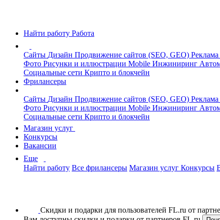
Найти работу
Работа
Сайты
Дизайн
Продвижение сайтов (SEO, GEO)
Реклама
Фото
Рисунки и иллюстрации
Mobile
Инжиниринг
Автом
Социальные сети
Крипто и блокчейн
Фрилансеры
Сайты
Дизайн
Продвижение сайтов (SEO, GEO)
Реклама
Фото
Рисунки и иллюстрации
Mobile
Инжиниринг
Автом
Социальные сети
Крипто и блокчейн
Магазин услуг
Конкурсы
Вакансии
Еще
Найти работу
Все фрилансеры
Магазин услуг
Конкурсы
Скидки и подарки для пользователей FL.ru от парт
Вам доступны скидки и подарки от партнеров FL.ru
Пон