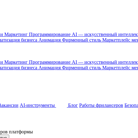
 и Маркетинг
Программирование
AI — искусственный интелле
атизация бизнеса
Анимация
Фирменный стиль
Маркетплейс м
 и Маркетинг
Программирование
AI — искусственный интелле
атизация бизнеса
Анимация
Фирменный стиль
Маркетплейс м
Вакансии
AI-инструменты
Блог
Работы фрилансеров
Безоп
неров платформы
ятно