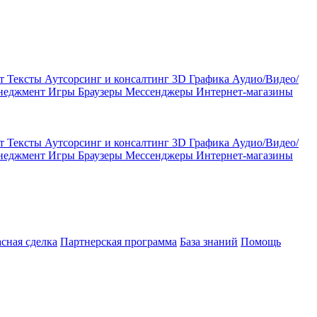
кт
Тексты
Аутсорсинг и консалтинг
3D Графика
Аудио/Видео/
енеджмент
Игры
Браузеры
Мессенджеры
Интернет-магазины
кт
Тексты
Аутсорсинг и консалтинг
3D Графика
Аудио/Видео/
енеджмент
Игры
Браузеры
Мессенджеры
Интернет-магазины
асная сделка
Партнерская программа
База знаний
Помощь