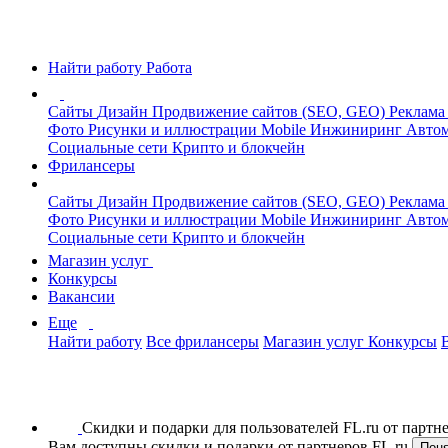
Найти работу
Работа
Сайты
Дизайн
Продвижение сайтов (SEO, GEO)
Реклама
Фото
Рисунки и иллюстрации
Mobile
Инжиниринг
Автом
Социальные сети
Крипто и блокчейн
Фрилансеры
Сайты
Дизайн
Продвижение сайтов (SEO, GEO)
Реклама
Фото
Рисунки и иллюстрации
Mobile
Инжиниринг
Автом
Социальные сети
Крипто и блокчейн
Магазин услуг
Конкурсы
Вакансии
Еще
Найти работу
Все фрилансеры
Магазин услуг
Конкурсы
Скидки и подарки для пользователей FL.ru от парт
Вам доступны скидки и подарки от партнеров FL.ru
Пон