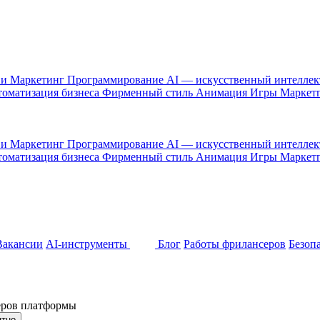
 и Маркетинг
Программирование
AI — искусственный интелле
оматизация бизнеса
Фирменный стиль
Анимация
Игры
Маркет
 и Маркетинг
Программирование
AI — искусственный интелле
оматизация бизнеса
Фирменный стиль
Анимация
Игры
Маркет
Вакансии
AI-инструменты
Блог
Работы фрилансеров
Безоп
неров платформы
ятно