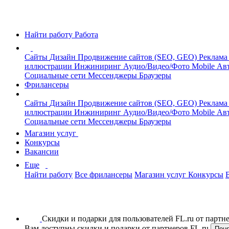
Найти работу
Работа
Сайты
Дизайн
Продвижение сайтов (SEO, GEO)
Реклама
иллюстрации
Инжиниринг
Аудио/Видео/Фото
Mobile
Авт
Социальные сети
Мессенджеры
Браузеры
Фрилансеры
Сайты
Дизайн
Продвижение сайтов (SEO, GEO)
Реклама
иллюстрации
Инжиниринг
Аудио/Видео/Фото
Mobile
Авт
Социальные сети
Мессенджеры
Браузеры
Магазин услуг
Конкурсы
Вакансии
Еще
Найти работу
Все фрилансеры
Магазин услуг
Конкурсы
Скидки и подарки для пользователей FL.ru от парт
Вам доступны скидки и подарки от партнеров FL.ru
Пон