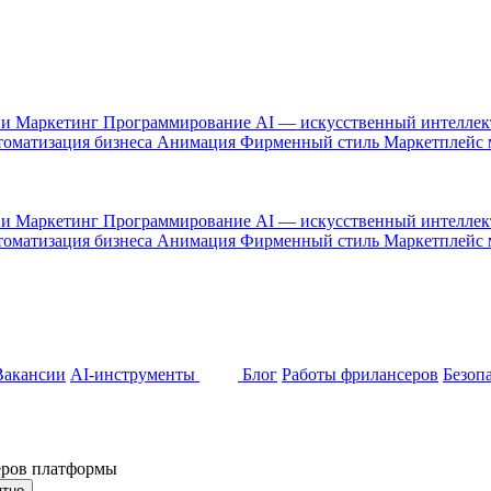
 и Маркетинг
Программирование
AI — искусственный интелле
оматизация бизнеса
Анимация
Фирменный стиль
Маркетплейс
 и Маркетинг
Программирование
AI — искусственный интелле
оматизация бизнеса
Анимация
Фирменный стиль
Маркетплейс
Вакансии
AI-инструменты
Блог
Работы фрилансеров
Безоп
неров платформы
ятно