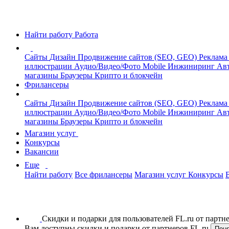
Найти работу
Работа
Сайты
Дизайн
Продвижение сайтов (SEO, GEO)
Реклама
иллюстрации
Аудио/Видео/Фото
Mobile
Инжиниринг
Авт
магазины
Браузеры
Крипто и блокчейн
Фрилансеры
Сайты
Дизайн
Продвижение сайтов (SEO, GEO)
Реклама
иллюстрации
Аудио/Видео/Фото
Mobile
Инжиниринг
Авт
магазины
Браузеры
Крипто и блокчейн
Магазин услуг
Конкурсы
Вакансии
Еще
Найти работу
Все фрилансеры
Магазин услуг
Конкурсы
Скидки и подарки для пользователей FL.ru от парт
Вам доступны скидки и подарки от партнеров FL.ru
Пон