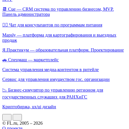
📆 Cue — СRM система по управлению бизнесом, MVP.
Панель администратора
👨‍⚕️ Чат для консультантов по программам питания
Mapsly — платформа для картографирования и выездных
продаж
Я.Практикум — образовательная платформ. Проектирование
🚗 Спецмаш — маркетплейс
Система управления медиа-контентом в ритейле
Сервис для управления имуществом гос. организации
📉 Бизнес-симулятор по управлению регионом для
государственных служащих для РАНХиГС
Криптобиржа, ux/ui дизайн
© FL.ru, 2005 – 2026
О проекте