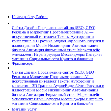
Найти работу
Работа
Сайты
Дизайн
Продвижение сайтов (SEO, GEO)
Реклама и Маркетинг
Программирование
AI —
искусственный интеллект
Тексты
Аутсорсинг и
консалтинг
3D Графика
Аудио/Видео/Фото
Рисунки и
иллюстрации
Mobile
Инжиниринг
Автоматизация
бизнеса
Анимация
Фирменный стиль
Маркетплейс
менеджмент
Игры
Браузеры
Мессенджеры
Интернет-
магазины
Социальные сети
Крипто и блокчейн
Фрилансеры
Сайты
Дизайн
Продвижение сайтов (SEO, GEO)
Реклама и Маркетинг
Программирование
AI —
искусственный интеллект
Тексты
Аутсорсинг и
консалтинг
3D Графика
Аудио/Видео/Фото
Рисунки и
иллюстрации
Mobile
Инжиниринг
Автоматизация
бизнеса
Анимация
Фирменный стиль
Маркетплейс
менеджмент
Игры
Браузеры
Мессенджеры
Интернет-
магазины
Социальные сети
Крипто и блокчейн
Магазин услуг