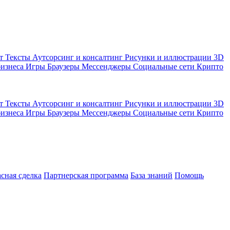
кт
Тексты
Аутсорсинг и консалтинг
Рисунки и иллюстрации
3D
бизнеса
Игры
Браузеры
Мессенджеры
Социальные сети
Крипто
кт
Тексты
Аутсорсинг и консалтинг
Рисунки и иллюстрации
3D
бизнеса
Игры
Браузеры
Мессенджеры
Социальные сети
Крипто
асная сделка
Партнерская программа
База знаний
Помощь