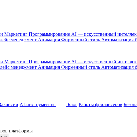
 и Маркетинг
Программирование
AI — искусственный интелле
лейс менеджмент
Анимация
Фирменный стиль
Автоматизация 
 и Маркетинг
Программирование
AI — искусственный интелле
лейс менеджмент
Анимация
Фирменный стиль
Автоматизация 
Вакансии
AI-инструменты
Блог
Работы фрилансеров
Безоп
неров платформы
ятно