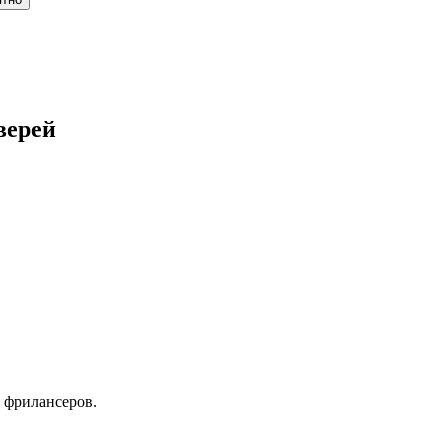
верей
 фрилансеров.