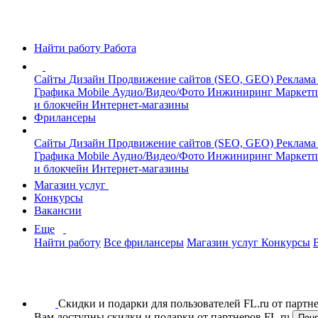
Найти работу
Работа
Сайты
Дизайн
Продвижение сайтов (SEO, GEO)
Реклама
Графика
Mobile
Аудио/Видео/Фото
Инжиниринг
Маркетп
и блокчейн
Интернет-магазины
Фрилансеры
Сайты
Дизайн
Продвижение сайтов (SEO, GEO)
Реклама
Графика
Mobile
Аудио/Видео/Фото
Инжиниринг
Маркетп
и блокчейн
Интернет-магазины
Магазин услуг
Конкурсы
Вакансии
Еще
Найти работу
Все фрилансеры
Магазин услуг
Конкурсы
Скидки и подарки для пользователей FL.ru от парт
Вам доступны скидки и подарки от партнеров FL.ru
Пон