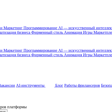
 и Маркетинг
Программирование
AI — искусственный интелле
атизация бизнеса
Фирменный стиль
Анимация
Игры
Маркетпл
 и Маркетинг
Программирование
AI — искусственный интелле
атизация бизнеса
Фирменный стиль
Анимация
Игры
Маркетпл
Вакансии
AI-инструменты
Блог
Работы фрилансеров
Безоп
неров платформы
ятно