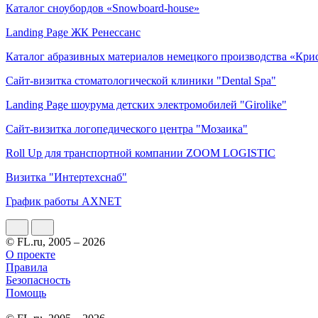
Каталог сноубордов «Snowboard-house»
Landing Page ЖК Ренессанс
Каталог абразивных материалов немецкого производства «Кри
Сайт-визитка стоматологической клиники "Dental Spa"
Landing Page шоурума детских электромобилей "Girolike"
Сайт-визитка логопедического центра "Мозаика"
Roll Up для транспортной компании ZOOM LOGISTIC
Визитка "Интертехснаб"
График работы AXNET
© FL.ru, 2005 – 2026
О проекте
Правила
Безопасность
Помощь