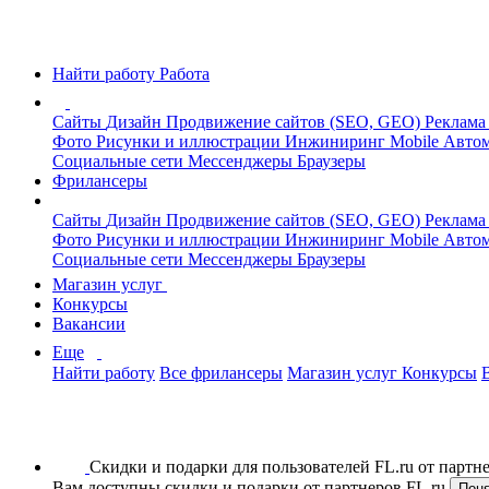
Найти работу
Работа
Сайты
Дизайн
Продвижение сайтов (SEO, GEO)
Реклама
Фото
Рисунки и иллюстрации
Инжиниринг
Mobile
Автом
Социальные сети
Мессенджеры
Браузеры
Фрилансеры
Сайты
Дизайн
Продвижение сайтов (SEO, GEO)
Реклама
Фото
Рисунки и иллюстрации
Инжиниринг
Mobile
Автом
Социальные сети
Мессенджеры
Браузеры
Магазин услуг
Конкурсы
Вакансии
Еще
Найти работу
Все фрилансеры
Магазин услуг
Конкурсы
Скидки и подарки для пользователей FL.ru от парт
Вам доступны скидки и подарки от партнеров FL.ru
Пон