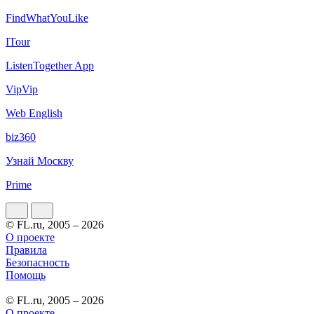
FindWhatYouLike
ITour
ListenTogether App
VipVip
Web English
biz360
Узнай Москву
Prime
© FL.ru, 2005 – 2026
О проекте
Правила
Безопасность
Помощь
© FL.ru, 2005 – 2026
О проекте