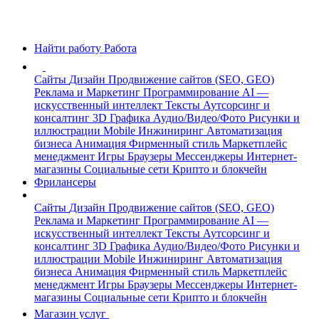
Найти работу
Работа
Сайты
Дизайн
Продвижение сайтов (SEO, GEO)
Реклама и Маркетинг
Программирование
AI —
искусственный интеллект
Тексты
Аутсорсинг и
консалтинг
3D Графика
Аудио/Видео/Фото
Рисунки и
иллюстрации
Mobile
Инжиниринг
Автоматизация
бизнеса
Анимация
Фирменный стиль
Маркетплейс
менеджмент
Игры
Браузеры
Мессенджеры
Интернет-
магазины
Социальные сети
Крипто и блокчейн
Фрилансеры
Сайты
Дизайн
Продвижение сайтов (SEO, GEO)
Реклама и Маркетинг
Программирование
AI —
искусственный интеллект
Тексты
Аутсорсинг и
консалтинг
3D Графика
Аудио/Видео/Фото
Рисунки и
иллюстрации
Mobile
Инжиниринг
Автоматизация
бизнеса
Анимация
Фирменный стиль
Маркетплейс
менеджмент
Игры
Браузеры
Мессенджеры
Интернет-
магазины
Социальные сети
Крипто и блокчейн
Магазин услуг