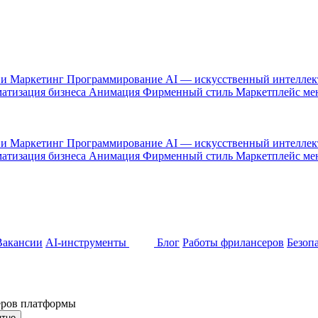
 и Маркетинг
Программирование
AI — искусственный интелле
атизация бизнеса
Анимация
Фирменный стиль
Маркетплейс м
 и Маркетинг
Программирование
AI — искусственный интелле
атизация бизнеса
Анимация
Фирменный стиль
Маркетплейс м
Вакансии
AI-инструменты
Блог
Работы фрилансеров
Безоп
неров платформы
ятно