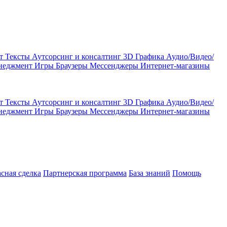
кт
Тексты
Аутсорсинг и консалтинг
3D Графика
Аудио/Видео/
енеджмент
Игры
Браузеры
Мессенджеры
Интернет-магазины
кт
Тексты
Аутсорсинг и консалтинг
3D Графика
Аудио/Видео/
енеджмент
Игры
Браузеры
Мессенджеры
Интернет-магазины
асная сделка
Партнерская программа
База знаний
Помощь