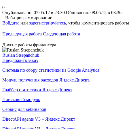
0
Опубликовано: 07.05.12 в 23:30
Обновлено: 08.05.12 в 03:36
Веб-программирование
Войдите
или
зарегистрируйтесь
, чтобы комментировать работы
Предыдущая работа
Следующая работа
Другие работы фрилансера
Ruslan Stsepanchuk
Предложить заказ
Система по сбору статистики из Google Analytics
Модуль получения расходов Яндекс.Директ.
Граббер статистики Яндекс.Директ
Поисковый модуль
Сервис для вебинаров
DirectAPI agents V3 – Яндекс.Директ
DirectAPI agents V5 – Яндекс.Директ