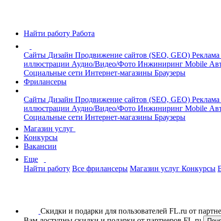
Найти работу
Работа
Сайты
Дизайн
Продвижение сайтов (SEO, GEO)
Реклама
иллюстрации
Аудио/Видео/Фото
Инжиниринг
Mobile
Авт
Социальные сети
Интернет-магазины
Браузеры
Фрилансеры
Сайты
Дизайн
Продвижение сайтов (SEO, GEO)
Реклама
иллюстрации
Аудио/Видео/Фото
Инжиниринг
Mobile
Авт
Социальные сети
Интернет-магазины
Браузеры
Магазин услуг
Конкурсы
Вакансии
Еще
Найти работу
Все фрилансеры
Магазин услуг
Конкурсы
Скидки и подарки для пользователей FL.ru от парт
Вам доступны скидки и подарки от партнеров FL.ru
Пон