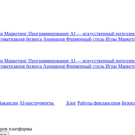
 и Маркетинг
Программирование
AI — искусственный интелле
оматизация бизнеса
Анимация
Фирменный стиль
Игры
Маркет
 и Маркетинг
Программирование
AI — искусственный интелле
оматизация бизнеса
Анимация
Фирменный стиль
Игры
Маркет
Вакансии
AI-инструменты
Блог
Работы фрилансеров
Безоп
неров платформы
ятно