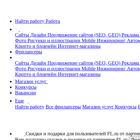
Найти работу
Работа
Сайты
Дизайн
Продвижение сайтов (SEO, GEO)
Реклама
Фото
Рисунки и иллюстрации
Mobile
Инжиниринг
Автом
Крипто и блокчейн
Интернет-магазины
Фрилансеры
Сайты
Дизайн
Продвижение сайтов (SEO, GEO)
Реклама
Фото
Рисунки и иллюстрации
Mobile
Инжиниринг
Автом
Крипто и блокчейн
Интернет-магазины
Магазин услуг
Конкурсы
Вакансии
Еще
Найти работу
Все фрилансеры
Магазин услуг
Конкурсы
Скидки и подарки для пользователей FL.ru от парт
Вам доступны скидки и подарки от партнеров FL.ru
Пон