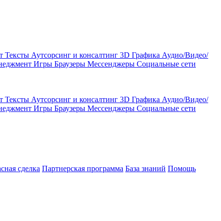
кт
Тексты
Аутсорсинг и консалтинг
3D Графика
Аудио/Видео/
енеджмент
Игры
Браузеры
Мессенджеры
Социальные сети
кт
Тексты
Аутсорсинг и консалтинг
3D Графика
Аудио/Видео/
енеджмент
Игры
Браузеры
Мессенджеры
Социальные сети
асная сделка
Партнерская программа
База знаний
Помощь