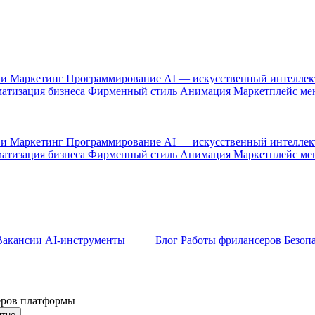
 и Маркетинг
Программирование
AI — искусственный интелле
атизация бизнеса
Фирменный стиль
Анимация
Маркетплейс м
 и Маркетинг
Программирование
AI — искусственный интелле
атизация бизнеса
Фирменный стиль
Анимация
Маркетплейс м
Вакансии
AI-инструменты
Блог
Работы фрилансеров
Безоп
неров платформы
ятно