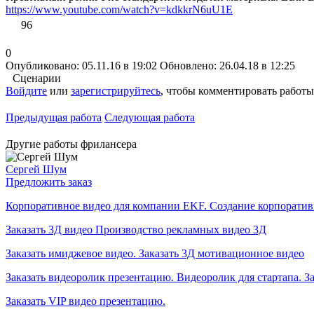
https://www.youtube.com/watch?v=kdkkrN6uU1E
96
0
Опубликовано: 05.11.16 в 19:02
Обновлено: 26.04.18 в 12:25
Сценарии
Войдите
или
зарегистрируйтесь
, чтобы комментировать работы
Предыдущая работа
Следующая работа
Другие работы фрилансера
Сергей Шум
Предложить заказ
Корпоративное видео для компании EKF. Создание корпоратив
Заказать 3Д видео Производство рекламных видео 3Д
Заказать имиджевое видео. Заказать 3Д мотивационное видео
Заказать видеоролик презентацию. Видеоролик для стартапа. З
Заказать VIP видео презентацию.